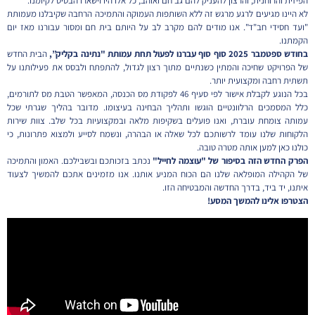
הפיזית והרוחנית, והרצון להעניק להם גב חם ואוהב, כל אלו היו וישארו הבסיס לקיומנו.
לא היינו מגיעים לרגע מרגש זה ללא השותפות העמוקה והתמיכה הרחבה שקיבלנו מעמותת
"ועד חסידי חב"ד". אנו מודים להם מקרב לב על היותם בית חם ומסור עבורנו מאז יום
הקמתנו.
בחודש ספטמבר 2025 סוף סוף עברנו לפעול תחת עמותת "נתינה בקליק”,
הבית החדש
של הפרויקט שחיכה והמתין כשנתיים מתוך רצון לגדול, להתפתח ולבסס את פעילותנו על
תשתית רחבה ומקצועית יותר.
בכל הנוגע לקבלת אישור לפי סעיף 46 לפקודת מס הכנסה, המאפשר הטבת מס לתורמים,
כלל המסמכים הרלוונטיים הוגשו ותהליך הבחינה בעיצומו. מדובר בהליך שגרתי שכל
עמותה צומחת עוברת, ואנו פועלים בשקיפות מלאה ובמקצועיות בכל שלב. צוות שירות
הלקוחות שלנו עומד לרשותכם לכל שאלה או הבהרה, ונשמח לסייע ולמצוא פתרונות, כי
כולנו כאן למען אותה מטרה טובה.
הפרק החדש הזה בסיפור של "עוצמה לחייל"
נכתב בזכותכם ובשבילכם. האמון והתמיכה
של הקהילה המופלאה שלנו הם הכוח המניע אותנו. אנו מזמינים אתכם להמשיך לצעוד
איתנו, יד ביד, בדרך החדשה והמבטיחה הזו.
הצטרפו אלינו להמשך המסע!