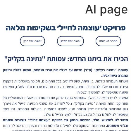
AI page
פרויקט ׳עוצמה לחייל׳ בשקיפות מלאה
מסמכי העמותה
אישור ניהול חשבון
אישור ניהול תקין
הכירו את ביתנו החדש: עמותת "נתינה בקליק"
עמותת "נתינה בקליק" (ע"ר) חרטה על דגלה את ערכי הנתינה, הסיוע לזולת וחיזוק
החברה הישראלית.
מטרות העמותה כוללות, בין היתר, סיוע לחיילים בכל התחומים, תמיכה באוכלוסיות נזקקות
ועידוד תרבות של פילנתרופיה ונתינה. מצאנו בה בית חם עם ערכים זהים לשלנו, ותשתית
איתנה שתאפשר לנו להמשיך ולצמוח.
המעבר לבית חדש הוא מהלך אסטרטגי שנועד לחזק את התשתית הניהולית והתפעולית של
הפרויקט. תחת עמותת "נתינה בקליק", נוכל להרחיב את מעגלי הנתינה, לייעל את מערך
גיוס התרומות ולהבטיח שכל תרומה תגיע ליעדה במהירות וביעילות המרבית. זהו צעד
שיאפשר לנו לחלום בגדול ולבצע בגדול – למען החיילים שלנו.
חשוב לנו להדגיש: הלב, הנשמה והחזון של פרויקט "עוצמה לחייל" נשארים איתנים
ובלתי משתנים.
המחויבות העמוקה שלנו לחיילים ולחיילות בחזית ובעורף, הדאגה לרווחתם