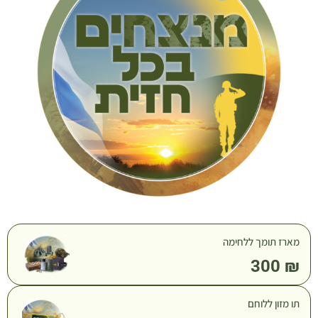
מארז תומך ללחימה
300
₪
תו מזון ללוחם