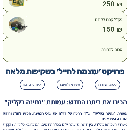
250
₪
פק״ל קפה ללוחם
150
₪
סכום לבחירה
פרויקט ׳עוצמה לחייל׳ בשקיפות מלאה
מסמכי העמותה
אישור ניהול חשבון
אישור ניהול תקין
הכירו את ביתנו החדש: עמותת "נתינה בקליק"
עמותת "נתינה בקליק" (ע"ר) חרטה על דגלה את ערכי הנתינה, הסיוע לזולת וחיזוק
החברה הישראלית.
מטרות העמותה כוללות, בין היתר, סיוע לחיילים בכל התחומים, תמיכה באוכלוסיות נזקקות
ועידוד תרבות של פילנתרופיה ונתינה. מצאנו בה בית חם עם ערכים זהים לשלנו, ותשתית