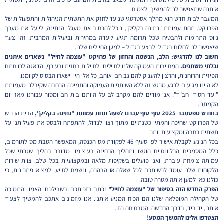
איתנה שתאפשר לנו להמשיך ולצמוח.
המעבר לבית חדש הוא מהלך אסטרטגי שנועד לחזק את התשתית הניהולית והתפעולית של
הפרויקט. תחת עמותת "נתינה בקליק", נוכל להרחיב את מעגלי הנתינה, לייעל את מערך
גיוס התרומות ולהבטיח שכל תרומה תגיע ליעדה במהירות וביעילות המרבית. זהו צעד
שיאפשר לנו לחלום בגדול ולבצע בגדול – למען החיילים שלנו.
חשוב לנו להדגיש: הלב, הנשמה והחזון של פרויקט "עוצמה לחייל" נשארים איתנים
ובלתי משתנים.
המחויבות העמוקה שלנו לחיילים ולחיילות בחזית ובעורף, הדאגה לרווחתם
הפיזית והרוחנית, והרצון להעניק להם גב חם ואוהב, כל אלו היו וישארו הבסיס לקיומנו.
לא היינו מגיעים לרגע מרגש זה ללא השותפות העמוקה והתמיכה הרחבה שקיבלנו מעמותת
"ועד חסידי חב"ד". אנו מודים להם מקרב לב על היותם בית חם ומסור עבורנו מאז יום
הקמתנו.
בחודש ספטמבר 2025 סוף סוף עברנו לפעול תחת עמותת "נתינה בקליק”,
הבית החדש
של הפרויקט שחיכה והמתין כשנתיים מתוך רצון לגדול, להתפתח ולבסס את פעילותנו על
תשתית רחבה ומקצועית יותר.
בכל הנוגע לקבלת אישור לפי סעיף 46 לפקודת מס הכנסה, המאפשר הטבת מס לתורמים,
כלל המסמכים הרלוונטיים הוגשו ותהליך הבחינה בעיצומו. מדובר בהליך שגרתי שכל
עמותה צומחת עוברת, ואנו פועלים בשקיפות מלאה ובמקצועיות בכל שלב. צוות שירות
הלקוחות שלנו עומד לרשותכם לכל שאלה או הבהרה, ונשמח לסייע ולמצוא פתרונות, כי
כולנו כאן למען אותה מטרה טובה.
הפרק החדש הזה בסיפור של "עוצמה לחייל"
נכתב בזכותכם ובשבילכם. האמון והתמיכה
של הקהילה המופלאה שלנו הם הכוח המניע אותנו. אנו מזמינים אתכם להמשיך לצעוד
איתנו, יד ביד, בדרך החדשה והמבטיחה הזו.
הצטרפו אלינו להמשך המסע!