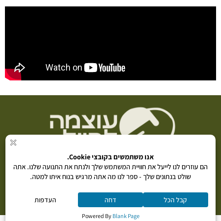
פרויקט
"עוצמה לחייל"
מבית ״נתינה בקליק״ (ע״ר) 580776292 |
5869*
|
info@poweridf.co.il