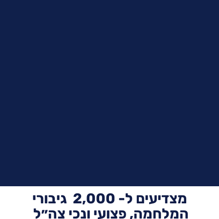
מצדיעים ל- 2,000 גיבורי
המלחמה, פצועי ונכי צה״ל