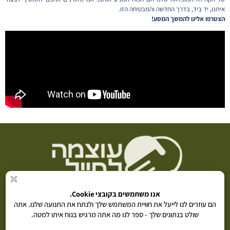
איתנו, יד ביד, בדרך החדשה והמבטיחה הזו.
הצטרפו אלינו להמשך המסע!
פרויקט
"עוצמה לחייל"
מבית ״נתינה בקליק״ (ע״ר) 580776292 |
5869*
|
info@poweridf.co.il