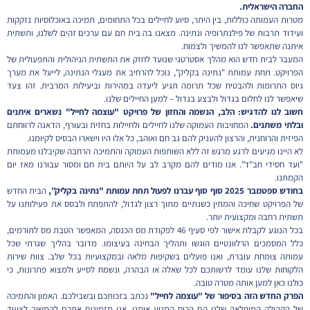
החברה הישראלית.
מטרות העמותה כוללות, בין היתר, סיוע לחיילים בכל התחומים, תמיכה באוכלוסיות נזקקות
ועידוד תרבות של פילנתרופיה ונתינה. מצאנו בה בית חם עם ערכים זהים לשלנו, ותשתית
איתנה שתאפשר לנו להמשיך ולצמוח.
המעבר לבית חדש הוא מהלך אסטרטגי שנועד לחזק את התשתית הניהולית והתפעולית של
הפרויקט. תחת עמותת "נתינה בקליק", נוכל להרחיב את מעגלי הנתינה, לייעל את מערך
גיוס התרומות ולהבטיח שכל תרומה תגיע ליעדה במהירות וביעילות המרבית. זהו צעד
שיאפשר לנו לחלום בגדול ולבצע בגדול – למען החיילים שלנו.
חשוב לנו להדגיש: הלב, הנשמה והחזון של פרויקט "עוצמה לחייל" נשארים איתנים
ובלתי משתנים.
המחויבות העמוקה שלנו לחיילים ולחיילות בחזית ובעורף, הדאגה לרווחתם
הפיזית והרוחנית, והרצון להעניק להם גב חם ואוהב, כל אלו היו וישארו הבסיס לקיומנו.
לא היינו מגיעים לרגע מרגש זה ללא השותפות העמוקה והתמיכה הרחבה שקיבלנו מעמותת
"ועד חסידי חב"ד". אנו מודים להם מקרב לב על היותם בית חם ומסור עבורנו מאז יום
הקמתנו.
בחודש ספטמבר 2025 סוף סוף עברנו לפעול תחת עמותת "נתינה בקליק”,
הבית החדש
של הפרויקט שחיכה והמתין כשנתיים מתוך רצון לגדול, להתפתח ולבסס את פעילותנו על
תשתית רחבה ומקצועית יותר.
בכל הנוגע לקבלת אישור לפי סעיף 46 לפקודת מס הכנסה, המאפשר הטבת מס לתורמים,
כלל המסמכים הרלוונטיים הוגשו ותהליך הבחינה בעיצומו. מדובר בהליך שגרתי שכל
עמותה צומחת עוברת, ואנו פועלים בשקיפות מלאה ובמקצועיות בכל שלב. צוות שירות
הלקוחות שלנו עומד לרשותכם לכל שאלה או הבהרה, ונשמח לסייע ולמצוא פתרונות, כי
כולנו כאן למען אותה מטרה טובה.
הפרק החדש הזה בסיפור של "עוצמה לחייל"
נכתב בזכותכם ובשבילכם. האמון והתמיכה
של הקהילה המופלאה שלנו הם הכוח המניע אותנו. אנו מזמינים אתכם להמשיך לצעוד