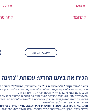
720
₪
480
₪
לתרומה
לתרומה
מסמכי העמותה
הכירו את ביתנו החדש: עמותת "נתינה 
עמותת "נתינה בקליק" (ע"ר) חרטה על דגלה את ערכי הנתינה, הסיוע לזולת וחיזוק הח
מטרות העמותה כוללות, בין היתר, סיוע לחיילים בכל התחומים, תמיכה באוכלוסיות נזקקות וע
חם עם ערכים זהים לשלנו, ותשתית איתנה שתאפשר לנו להמשיך ולצמוח.
המעבר לבית חדש הוא מהלך אסטרטגי שנועד לחזק את התשתית הניהולית והתפעולית ש
להרחיב את מעגלי הנתינה, לייעל את מערך גיוס התרומות ולהבטיח שכל תרומה תגיע ליעדה
לחלום בגדול ולבצע בגדול – למען החיילים שלנו.
חשוב לנו להדגיש: הלב, הנשמה והחזון של פרויקט "עוצמה לחייל" נשארים איתנים 
ולחיילות בחזית ובעורף, הדאגה לרווחתם הפיזית והרוחנית, והרצון להעניק להם גב חם ואוהב, כל 