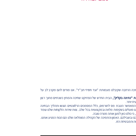
יכה הרחבה שקיבלנו מעמותת "ועד חסידי חב"ד". אנו מודים להם מקרב לב על
הבית החדש של הפרויקט שחיכה והמתין כשנתיים מתוך רצון
ת יותר.
סעיף 46 לפקודת מס הכנסה, המאפשר הטבת מס לתורמים, כלל המסמכים הרלוונטיים הוגשו ותהליך הבחינה
ו פועלים בשקיפות מלאה ובמקצועיות בכל שלב. צוות שירות הלקוחות שלנו עומד
כי כולנו כאן למען אותה מטרה טובה.
 ובשבילכם. האמון והתמיכה של הקהילה המופלאה שלנו הם הכוח המניע אותנו.
ה והמבטיחה הזו.