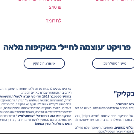
240
₪
לתרומה
פרויקט ׳עוצמה לחייל׳ בשקיפות מלאה
אישור ניהול חשבון
אישור ניהול תקין
לא היינו מגיעים לרגע מרגש זה ללא השותפות העמוקה והתמ
בקליק"
היותם בית חם ומסור עבורנו מאז יום הקמתנו.
בחודש ספטמבר 2025 סוף סוף עברנו לפעול תחת עמותת "נתינה בקליק”,
לגדול, להתפתח ולבסס את פעילותנו על תשתית רחבה ומקצועי
ברה הישראלית.
בכל הנוגע לקבלת אישור לפי 
ידוד תרבות של פילנתרופיה ונתינה. מצאנו בה בית
בעיצומו. מדובר בהליך שגרתי שכל עמותה צומחת עוברת, ואנ
לרשותכם לכל שאלה או הבהרה, ונשמח לסייע ולמצוא פתרונות, 
ל הפרויקט. תחת עמותת "נתינה בקליק", נוכל
הפרק החדש הזה בסיפור של "עוצמה לחייל"
נכתב בזכותכם
 במהירות וביעילות המרבית. זהו צעד שיאפשר לנו
אנו מזמינים אתכם להמשיך לצעוד איתנו, יד ביד, בדרך החדש
הצטרפו אלינו להמשך המסע!
ובלתי משתנים.
המחויבות העמוקה שלנו לחיילים
אלו היו וישארו הבסיס לקיומנו.