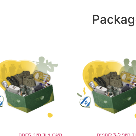
Packag
וני ל-3 לוחמים
מארז ציוד חיוני ללוחם