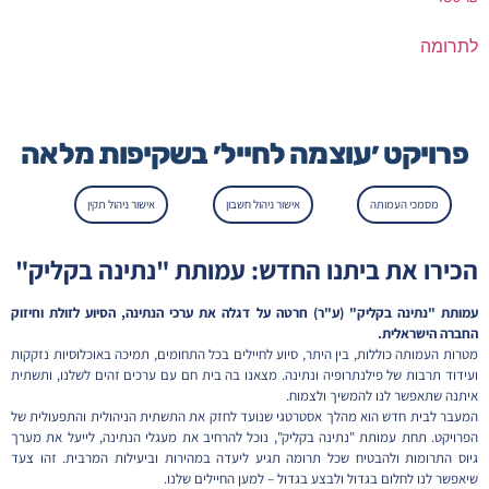
לתרומה
פרויקט ׳עוצמה לחייל׳ בשקיפות מלאה
מסמכי העמותה
אישור ניהול חשבון
אישור ניהול תקין
הכירו את ביתנו החדש: עמותת "נתינה בקליק"
עמותת "נתינה בקליק" (ע"ר) חרטה על דגלה את ערכי הנתינה, הסיוע לזולת וחיזוק
החברה הישראלית.
מטרות העמותה כוללות, בין היתר, סיוע לחיילים בכל התחומים, תמיכה באוכלוסיות נזקקות
ועידוד תרבות של פילנתרופיה ונתינה. מצאנו בה בית חם עם ערכים זהים לשלנו, ותשתית
איתנה שתאפשר לנו להמשיך ולצמוח.
המעבר לבית חדש הוא מהלך אסטרטגי שנועד לחזק את התשתית הניהולית והתפעולית של
הפרויקט. תחת עמותת "נתינה בקליק", נוכל להרחיב את מעגלי הנתינה, לייעל את מערך
גיוס התרומות ולהבטיח שכל תרומה תגיע ליעדה במהירות וביעילות המרבית. זהו צעד
שיאפשר לנו לחלום בגדול ולבצע בגדול – למען החיילים שלנו.