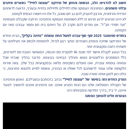
חשוב לנו להדגיש: הלב, הנשמה והחזון של פרויקט "עוצמה לחייל" נשארים איתנים
ובלתי משתנים.
המחויבות העמוקה שלנו לחיילים ולחיילות בחזית ובעורף, הדאגה לרווחתם
הפיזית והרוחנית, והרצון להעניק להם גב חם ואוהב, כל אלו היו וישארו הבסיס לקיומנו.
לא היינו מגיעים לרגע מרגש זה ללא השותפות העמוקה והתמיכה הרחבה שקיבלנו מעמותת
"ועד חסידי חב"ד". אנו מודים להם מקרב לב על היותם בית חם ומסור עבורנו מאז יום
הקמתנו.
בחודש ספטמבר 2025 סוף סוף עברנו לפעול תחת עמותת "נתינה בקליק”,
הבית החדש
של הפרויקט שחיכה והמתין כשנתיים מתוך רצון לגדול, להתפתח ולבסס את פעילותנו על
תשתית רחבה ומקצועית יותר.
בכל הנוגע לקבלת אישור לפי סעיף 46 לפקודת מס הכנסה, המאפשר הטבת מס לתורמים,
כלל המסמכים הרלוונטיים הוגשו ותהליך הבחינה בעיצומו. מדובר בהליך שגרתי שכל
עמותה צומחת עוברת, ואנו פועלים בשקיפות מלאה ובמקצועיות בכל שלב. צוות שירות
הלקוחות שלנו עומד לרשותכם לכל שאלה או הבהרה, ונשמח לסייע ולמצוא פתרונות, כי
כולנו כאן למען אותה מטרה טובה.
הפרק החדש הזה בסיפור של "עוצמה לחייל"
נכתב בזכותכם ובשבילכם. האמון והתמיכה
של הקהילה המופלאה שלנו הם הכוח המניע אותנו. אנו מזמינים אתכם להמשיך לצעוד
איתנו, יד ביד, בדרך החדשה והמבטיחה הזו.
הצטרפו אלינו להמשך המסע!