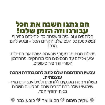
הם נתנו השנה את הכל
עבורנו וזה הזמן שלנו!
וחמים עזבו בית ומשפחה כדי להילחם בחירוף
ש
למען כל העם שלנו הקריבו הכל – ומגיע להם
הכל!
וח מנות משמעותי שבאמת ישמח את החיילים,
יע אליהם עד הבסיסים הכי מרוחקים. מהחרמון
הסורי ועד ציר כיסופים.
יו ההזדמנות שלנו לתת להם בחזרה אהבה
עוצמתית.
חי מנות מפנקים ללוחמים ולמילואמניקים מארז
מושי
נשלב בהם דברים שהם מבקשים משלוח
מנות ״חורף חם״.
שקית חימום
💚
חם צוואר
💚
כובע צמר
💚