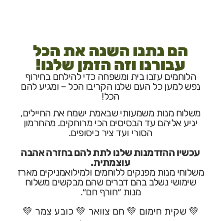
הם נתנו השנה את הכל
עבורנו וזה הזמן שלנו!
וחמים עזבו בית ומשפחה כדי להילחם בחירוף
ש
למען כל העם שלנו הקריבו הכל – ומגיע להם
הכל!
וח מנות משמעותי שבאמת ישמח את החיילים,
יע אליהם עד הבסיסים הכי מרוחקים. מהחרמון
הסורי ועד ציר כיסופים.
יו ההזדמנות שלנו לתת להם בחזרה אהבה
עוצמתית.
חי מנות מפנקים ללוחמים ולמילואמניקים מארז
מושי
נשלב בהם דברים שהם מבקשים משלוח
מנות ״חורף חם״.
שקית חימום
💚
חם צוואר
💚
כובע צמר
💚