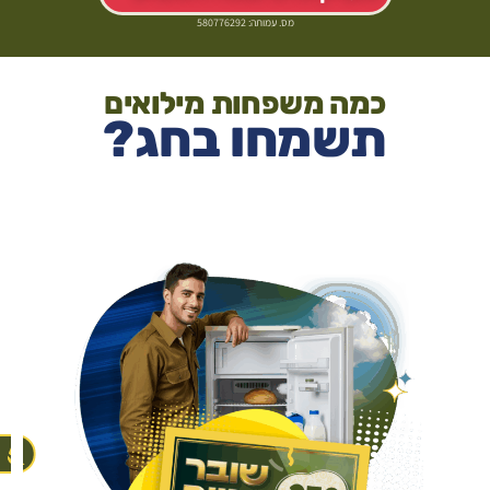
מס. עמותה: 580776292
כמה משפחות מילואים
תשמחו בחג?