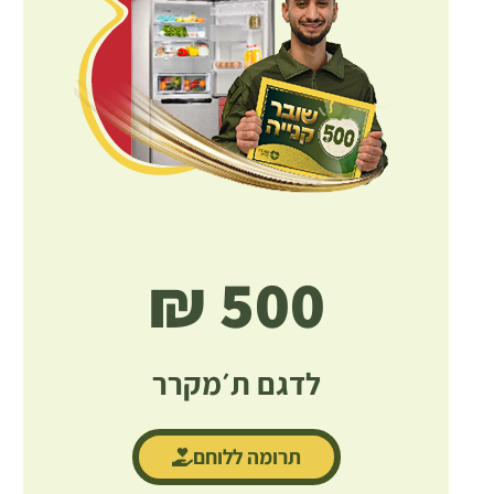
500 ₪
לדגם ת׳מקרר
תרומה ללוחם