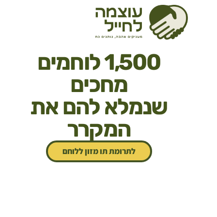
1,500 לוחמים
מחכים
שנמלא להם את
המקרר
לתרומת תו מזון ללוחם