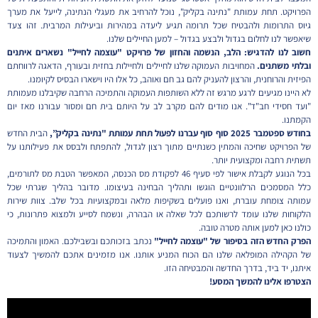
הפרויקט. תחת עמותת "נתינה בקליק", נוכל להרחיב את מעגלי הנתינה, לייעל את מערך
גיוס התרומות ולהבטיח שכל תרומה תגיע ליעדה במהירות וביעילות המרבית. זהו צעד
שיאפשר לנו לחלום בגדול ולבצע בגדול – למען החיילים שלנו.
חשוב לנו להדגיש: הלב, הנשמה והחזון של פרויקט "עוצמה לחייל" נשארים איתנים
ובלתי משתנים.
המחויבות העמוקה שלנו לחיילים ולחיילות בחזית ובעורף, הדאגה לרווחתם
הפיזית והרוחנית, והרצון להעניק להם גב חם ואוהב, כל אלו היו וישארו הבסיס לקיומנו.
לא היינו מגיעים לרגע מרגש זה ללא השותפות העמוקה והתמיכה הרחבה שקיבלנו מעמותת
"ועד חסידי חב"ד". אנו מודים להם מקרב לב על היותם בית חם ומסור עבורנו מאז יום
הקמתנו.
בחודש ספטמבר 2025 סוף סוף עברנו לפעול תחת עמותת "נתינה בקליק”,
הבית החדש
של הפרויקט שחיכה והמתין כשנתיים מתוך רצון לגדול, להתפתח ולבסס את פעילותנו על
תשתית רחבה ומקצועית יותר.
בכל הנוגע לקבלת אישור לפי סעיף 46 לפקודת מס הכנסה, המאפשר הטבת מס לתורמים,
כלל המסמכים הרלוונטיים הוגשו ותהליך הבחינה בעיצומו. מדובר בהליך שגרתי שכל
עמותה צומחת עוברת, ואנו פועלים בשקיפות מלאה ובמקצועיות בכל שלב. צוות שירות
הלקוחות שלנו עומד לרשותכם לכל שאלה או הבהרה, ונשמח לסייע ולמצוא פתרונות, כי
כולנו כאן למען אותה מטרה טובה.
הפרק החדש הזה בסיפור של "עוצמה לחייל"
נכתב בזכותכם ובשבילכם. האמון והתמיכה
של הקהילה המופלאה שלנו הם הכוח המניע אותנו. אנו מזמינים אתכם להמשיך לצעוד
איתנו, יד ביד, בדרך החדשה והמבטיחה הזו.
הצטרפו אלינו להמשך המסע!