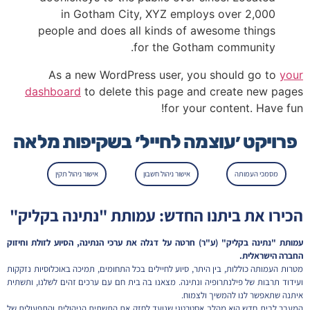
in Gotham City, XYZ employs over 2,000
people and does all kinds of awesome things
for the Gotham community.
As a new WordPress user, you should go to
your
dashboard
to delete this page and create new pages
for your content. Have fun!
פרויקט ׳עוצמה לחייל׳ בשקיפות מלאה
מסמכי העמותה
אישור ניהול חשבון
אישור ניהול תקין
הכירו את ביתנו החדש: עמותת "נתינה בקליק"
עמותת "נתינה בקליק" (ע"ר) חרטה על דגלה את ערכי הנתינה, הסיוע לזולת וחיזוק
החברה הישראלית.
מטרות העמותה כוללות, בין היתר, סיוע לחיילים בכל התחומים, תמיכה באוכלוסיות נזקקות
ועידוד תרבות של פילנתרופיה ונתינה. מצאנו בה בית חם עם ערכים זהים לשלנו, ותשתית
איתנה שתאפשר לנו להמשיך ולצמוח.
המעבר לבית חדש הוא מהלך אסטרטגי שנועד לחזק את התשתית הניהולית והתפעולית של