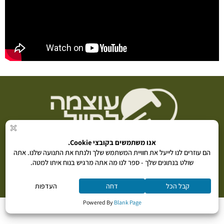
פרויקט
"עוצמה לחייל"
מבית ״נתינה בקליק״ (ע״ר) 580776292 |
5869*
|
info@poweridf.co.il
תקנון תרומה
|
מדיניות פרטיות