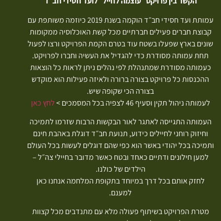
הקשר בין פרויקט ״עוצמה לחייל״ לועד חסידי חב״ד
עמותת ועד חסידי חב״ד הוקמה בשנת 2019 כיוזמה משותפת עם
קבוצת חברים פעילים חברתיים מכל קשת האוכלוסיה ממקומות
שונים בארץ שפעלו בשטח עוד בטרם הקמת הפרויקט ורצו לפעול
תחת עמותה מסודרת כדי להגדיל את העשיה וחברו לפרויקט.
כעמותה מסודרת שמתנהלת לפי נהלים ניתן לראות כל הוצאות
ההכנסות כל פרויקט בצורה ברורה ולאיזה פעילות הוא מוקדש
בצורה הכי שקופה שיש.
לעמותה ניהול תקין וסעיף 46 לצפיה בכל המסמכים >
לחץ כאן
העמותה התגייסה לאתגר לאור הבקשות הרבות שזרמו לתמיכה
וחיזוק רוחני לחיילים כידוע, תנועת חב״ד דוגלת באהבת חינם
ותמיכה בכל יהודי באשר הוא כפי שהם דוגלים לעשות בכל העולם
למען חילונים ודתיים כאחד ובטח כאשר מדובר בחיילי צה״ל –
הילדים של כולנו.
לחזק אותם בכל דרך במיוחד בתקופת המלחמה אנחנו כאן
למענם.
מטרת הפרויקט בשיתוף פעולה מלא עם מתנדבים מכל קצוות