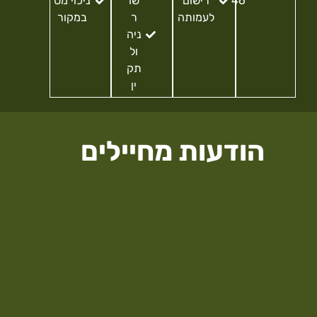
46
רישום
שו
ניכוי מס
לעמותה
ר
במקור
ניה
ול
תק
ין
הודעות מחיילים