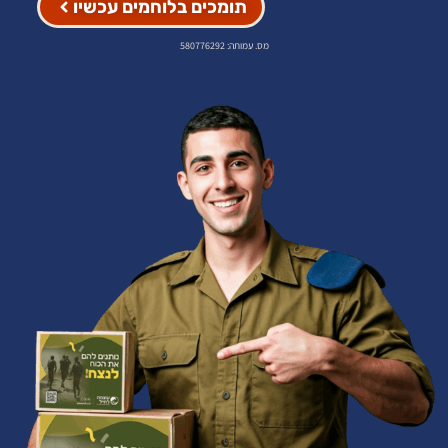
תומכים בלוחמים עכשיו
מס. עמותה: 580776292