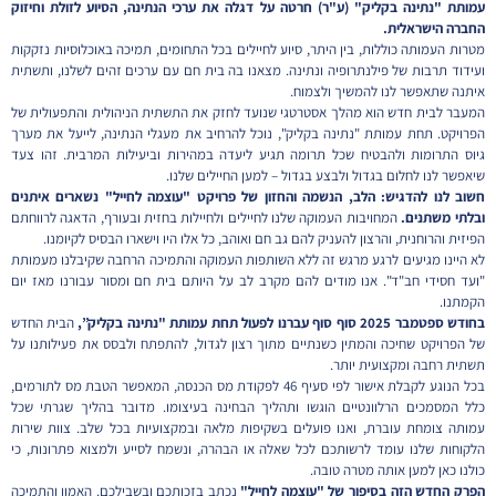
עמותת "נתינה בקליק" (ע"ר) חרטה על דגלה את ערכי הנתינה, הסיוע לזולת וחיזוק
החברה הישראלית.
מטרות העמותה כוללות, בין היתר, סיוע לחיילים בכל התחומים, תמיכה באוכלוסיות נזקקות
ועידוד תרבות של פילנתרופיה ונתינה. מצאנו בה בית חם עם ערכים זהים לשלנו, ותשתית
איתנה שתאפשר לנו להמשיך ולצמוח.
המעבר לבית חדש הוא מהלך אסטרטגי שנועד לחזק את התשתית הניהולית והתפעולית של
הפרויקט. תחת עמותת "נתינה בקליק", נוכל להרחיב את מעגלי הנתינה, לייעל את מערך
גיוס התרומות ולהבטיח שכל תרומה תגיע ליעדה במהירות וביעילות המרבית. זהו צעד
שיאפשר לנו לחלום בגדול ולבצע בגדול – למען החיילים שלנו.
חשוב לנו להדגיש: הלב, הנשמה והחזון של פרויקט "עוצמה לחייל" נשארים איתנים
ובלתי משתנים.
המחויבות העמוקה שלנו לחיילים ולחיילות בחזית ובעורף, הדאגה לרווחתם
הפיזית והרוחנית, והרצון להעניק להם גב חם ואוהב, כל אלו היו וישארו הבסיס לקיומנו.
לא היינו מגיעים לרגע מרגש זה ללא השותפות העמוקה והתמיכה הרחבה שקיבלנו מעמותת
"ועד חסידי חב"ד". אנו מודים להם מקרב לב על היותם בית חם ומסור עבורנו מאז יום
הקמתנו.
בחודש ספטמבר 2025 סוף סוף עברנו לפעול תחת עמותת "נתינה בקליק”,
הבית החדש
של הפרויקט שחיכה והמתין כשנתיים מתוך רצון לגדול, להתפתח ולבסס את פעילותנו על
תשתית רחבה ומקצועית יותר.
בכל הנוגע לקבלת אישור לפי סעיף 46 לפקודת מס הכנסה, המאפשר הטבת מס לתורמים,
כלל המסמכים הרלוונטיים הוגשו ותהליך הבחינה בעיצומו. מדובר בהליך שגרתי שכל
עמותה צומחת עוברת, ואנו פועלים בשקיפות מלאה ובמקצועיות בכל שלב. צוות שירות
הלקוחות שלנו עומד לרשותכם לכל שאלה או הבהרה, ונשמח לסייע ולמצוא פתרונות, כי
כולנו כאן למען אותה מטרה טובה.
הפרק החדש הזה בסיפור של "עוצמה לחייל"
נכתב בזכותכם ובשבילכם. האמון והתמיכה