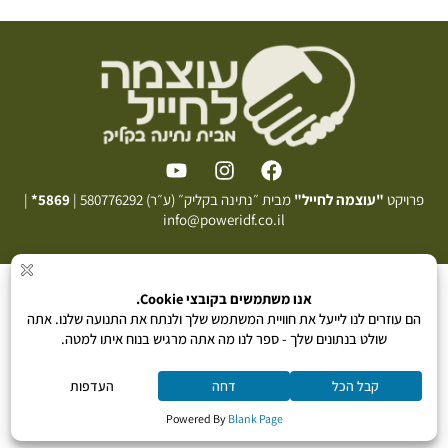
פרויקט
"עוצמה לחייל"
מבית ״נתינה בקליק״ (ע״ר) 580776292 |
5869*
|
info@poweridf.co.il
תקנון תרומה
|
מדיניות פרטיות