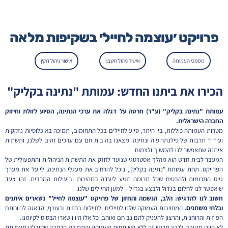
פרויקט ׳עוצמה לחייל׳ בשקיפות מלאה
מסמכי העמותה
אישור ניהול חשבון
אישור ניהול תקין
הכירו את ביתנו החדש: עמותת "נתינה בקליק"
עמותת "נתינה בקליק" (ע"ר) חרטה על דגלה את ערכי הנתינה, הסיוע לזולת וחיזוק
החברה הישראלית.
מטרות העמותה כוללות, בין היתר, סיוע לחיילים בכל התחומים, תמיכה באוכלוסיות נזקקות
ועידוד תרבות של פילנתרופיה ונתינה. מצאנו בה בית חם עם ערכים זהים לשלנו, ותשתית
איתנה שתאפשר לנו להמשיך ולצמוח.
המעבר לבית חדש הוא מהלך אסטרטגי שנועד לחזק את התשתית הניהולית והתפעולית של
הפרויקט. תחת עמותת "נתינה בקליק", נוכל להרחיב את מעגלי הנתינה, לייעל את מערך
גיוס התרומות ולהבטיח שכל תרומה תגיע ליעדה במהירות וביעילות המרבית. זהו צעד
שיאפשר לנו לחלום בגדול ולבצע בגדול – למען החיילים שלנו.
חשוב לנו להדגיש: הלב, הנשמה והחזון של פרויקט "עוצמה לחייל" נשארים איתנים
ובלתי משתנים.
המחויבות העמוקה שלנו לחיילים ולחיילות בחזית ובעורף, הדאגה לרווחתם
הפיזית והרוחנית, והרצון להעניק להם גב חם ואוהב, כל אלו היו וישארו הבסיס לקיומנו.
לא היינו מגיעים לרגע מרגש זה ללא השותפות העמוקה והתמיכה הרחבה שקיבלנו מעמותת