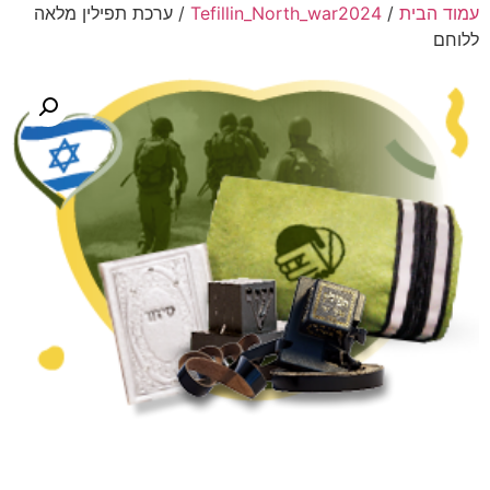
עמוד הבית
/
Tefillin_North_war2024
/ ערכת תפילין מלאה​
ללוחם