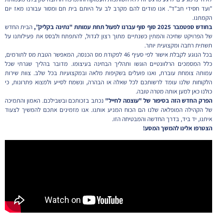
"ועד חסידי חב"ד". אנו מודים להם מקרב לב על היותם בית חם ומסור עבורנו מאז יום
הקמתנו.
בחודש ספטמבר 2025 סוף סוף עברנו לפעול תחת עמותת "נתינה בקליק”,
הבית החדש
של הפרויקט שחיכה והמתין כשנתיים מתוך רצון לגדול, להתפתח ולבסס את פעילותנו על
תשתית רחבה ומקצועית יותר.
בכל הנוגע לקבלת אישור לפי סעיף 46 לפקודת מס הכנסה, המאפשר הטבת מס לתורמים,
כלל המסמכים הרלוונטיים הוגשו ותהליך הבחינה בעיצומו. מדובר בהליך שגרתי שכל
עמותה צומחת עוברת, ואנו פועלים בשקיפות מלאה ובמקצועיות בכל שלב. צוות שירות
הלקוחות שלנו עומד לרשותכם לכל שאלה או הבהרה, ונשמח לסייע ולמצוא פתרונות, כי
כולנו כאן למען אותה מטרה טובה.
הפרק החדש הזה בסיפור של "עוצמה לחייל"
נכתב בזכותכם ובשבילכם. האמון והתמיכה
של הקהילה המופלאה שלנו הם הכוח המניע אותנו. אנו מזמינים אתכם להמשיך לצעוד
איתנו, יד ביד, בדרך החדשה והמבטיחה הזו.
הצטרפו אלינו להמשך המסע!