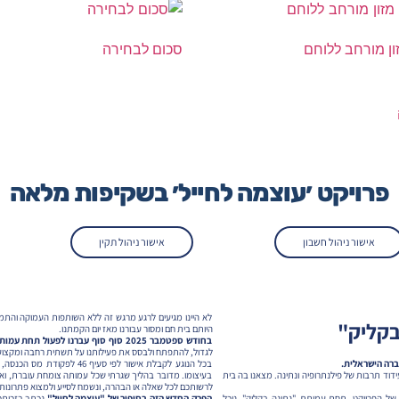
ון מורחב ללוחם
סכום לבחירה
פרויקט ׳עוצמה לחייל׳ בשקיפות מלאה
אישור ניהול חשבון
אישור ניהול תקין
לא היינו מגיעים לרגע מרגש זה ללא השותפות העמוקה והתמ
בקליק"
היותם בית חם ומסור עבורנו מאז יום הקמתנו.
בחודש ספטמבר 2025 סוף סוף עברנו לפעול תחת עמותת "נתינה בקליק”,
לגדול, להתפתח ולבסס את פעילותנו על תשתית רחבה ומקצועי
ברה הישראלית.
בכל הנוגע לקבלת אישור לפי 
ידוד תרבות של פילנתרופיה ונתינה. מצאנו בה בית
בעיצומו. מדובר בהליך שגרתי שכל עמותה צומחת עוברת, ואנ
לרשותכם לכל שאלה או הבהרה, ונשמח לסייע ולמצוא פתרונות, 
ל הפרויקט. תחת עמותת "נתינה בקליק", נוכל
הפרק החדש הזה בסיפור של "עוצמה לחייל"
נכתב בזכותכם