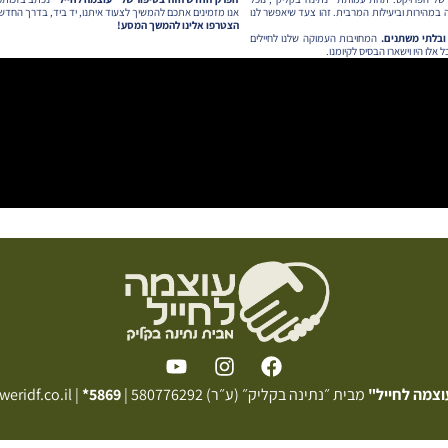
 במהירות וביעילות המרבית. זהו צעד שיאפשר לנו
אנו מזמינים אתכם להמשיך לצעוד איתנו, יד ביד, בדרך החדש
הצטרפו אלינו להמשך המסע!
ובלתי משתנים.
המחויבות העמוקה שלנו לחיילים
אלו היו וישארו הבסיס לקיומנו.
וצמה לחייל"
מבית ״נתינה בקליק״ (ע״ר) 580776292 |
5869*
| info@poweridf.co.il