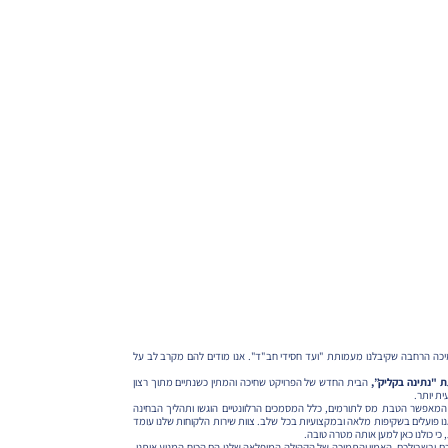
יכה הרחבה שקיבלנו מעמותת "ועד חסידי חב"ד". אנו מודים להם מקרב לב על
הבית החדש של הפרויקט שחיכה והמתין כשנתיים מתוך רצון
ת יותר.
סעיף 46 לפקודת מס הכנסה, המאפשר הטבת מס לתורמים, כלל המסמכים הרלוונטיים הוגשו ותהליך הבחינה
ו פועלים בשקיפות מלאה ובמקצועיות בכל שלב. צוות שירות הלקוחות שלנו עומד
כי כולנו כאן למען אותה מטרה טובה.
 ובשבילכם. האמון והתמיכה של הקהילה המופלאה שלנו הם הכוח המניע אותנו.