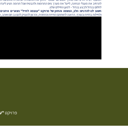
להרחיב את מעגלי הנתינה, לייעל את מערך גיוס התרומות ולהבטיח שכל תרומה תגיע ליעדה
לחלום בגדול ולבצע בגדול – למען החיילים שלנו.
חשוב לנו להדגיש: הלב, הנשמה והחזון של פרויקט "עוצמה לחייל" נשארים איתנים 
ולחיילות בחזית ובעורף, הדאגה לרווחתם הפיזית והרוחנית, והרצון להעניק להם גב חם ואוהב, כל 
פרויקט
"ע