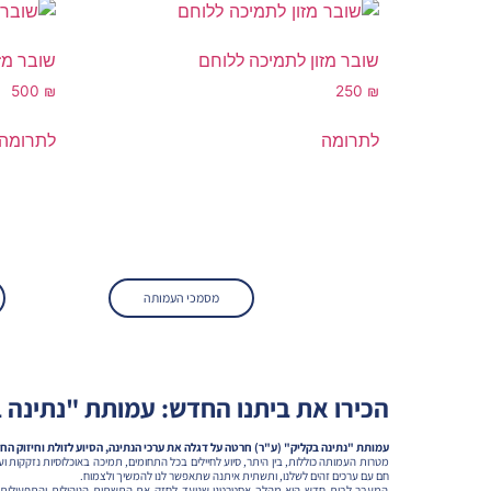
שובר מזון לתמיכה ללוחם
שובר מז
500
₪
250
₪
לתרומה
לתרומה
מסמכי העמותה
הכירו את ביתנו החדש: עמותת "נתינה 
עמותת "נתינה בקליק" (ע"ר) חרטה על דגלה את ערכי הנתינה, הסיוע לזולת וחיזוק הח
מטרות העמותה כוללות, בין היתר, סיוע לחיילים בכל התחומים, תמיכה באוכלוסיות נזקקות וע
חם עם ערכים זהים לשלנו, ותשתית איתנה שתאפשר לנו להמשיך ולצמוח.
המעבר לבית חדש הוא מהלך אסטרטגי שנועד לחזק את התשתית הניהולית והתפעולית ש