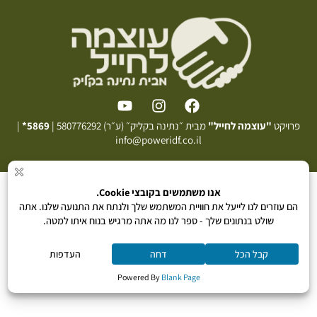
פרויקט
"עוצמה לחייל"
מבית ״נתינה בקליק״ (ע״ר) 580776292 |
5869*
|
info@poweridf.co.il
תקנון תרומה
|
מדיניות פרטיות