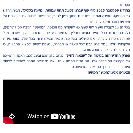
הקמתנו.
בחודש ספטמבר 2025 סוף סוף עברנו לפעול תחת עמותת "נתינה בקליק”,
הבית החדש
של הפרויקט שחיכה והמתין כשנתיים מתוך רצון לגדול, להתפתח ולבסס את פעילותנו על
תשתית רחבה ומקצועית יותר.
בכל הנוגע לקבלת אישור לפי סעיף 46 לפקודת מס הכנסה, המאפשר הטבת מס לתורמים,
כלל המסמכים הרלוונטיים הוגשו ותהליך הבחינה בעיצומו. מדובר בהליך שגרתי שכל
עמותה צומחת עוברת, ואנו פועלים בשקיפות מלאה ובמקצועיות בכל שלב. צוות שירות
הלקוחות שלנו עומד לרשותכם לכל שאלה או הבהרה, ונשמח לסייע ולמצוא פתרונות, כי
כולנו כאן למען אותה מטרה טובה.
הפרק החדש הזה בסיפור של "עוצמה לחייל"
נכתב בזכותכם ובשבילכם. האמון והתמיכה
של הקהילה המופלאה שלנו הם הכוח המניע אותנו. אנו מזמינים אתכם להמשיך לצעוד
איתנו, יד ביד, בדרך החדשה והמבטיחה הזו.
הצטרפו אלינו להמשך המסע!