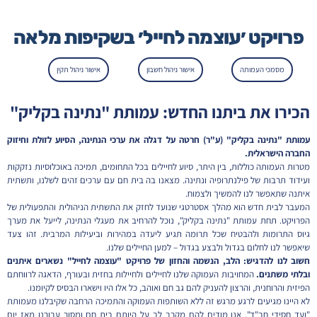
פרויקט ׳עוצמה לחייל׳ בשקיפות מלאה
מסמכי העמותה
אישור ניהול חשבון
אישור ניהול תקין
הכירו את ביתנו החדש: עמותת "נתינה בקליק"
עמותת "נתינה בקליק" (ע"ר) חרטה על דגלה את ערכי הנתינה, הסיוע לזולת וחיזוק
החברה הישראלית.
מטרות העמותה כוללות, בין היתר, סיוע לחיילים בכל התחומים, תמיכה באוכלוסיות נזקקות
ועידוד תרבות של פילנתרופיה ונתינה. מצאנו בה בית חם עם ערכים זהים לשלנו, ותשתית
איתנה שתאפשר לנו להמשיך ולצמוח.
המעבר לבית חדש הוא מהלך אסטרטגי שנועד לחזק את התשתית הניהולית והתפעולית של
הפרויקט. תחת עמותת "נתינה בקליק", נוכל להרחיב את מעגלי הנתינה, לייעל את מערך
גיוס התרומות ולהבטיח שכל תרומה תגיע ליעדה במהירות וביעילות המרבית. זהו צעד
שיאפשר לנו לחלום בגדול ולבצע בגדול – למען החיילים שלנו.
חשוב לנו להדגיש: הלב, הנשמה והחזון של פרויקט "עוצמה לחייל" נשארים איתנים
ובלתי משתנים.
המחויבות העמוקה שלנו לחיילים ולחיילות בחזית ובעורף, הדאגה לרווחתם
הפיזית והרוחנית, והרצון להעניק להם גב חם ואוהב, כל אלו היו וישארו הבסיס לקיומנו.
לא היינו מגיעים לרגע מרגש זה ללא השותפות העמוקה והתמיכה הרחבה שקיבלנו מעמותת
"ועד חסידי חב"ד". אנו מודים להם מקרב לב על היותם בית חם ומסור עבורנו מאז יום